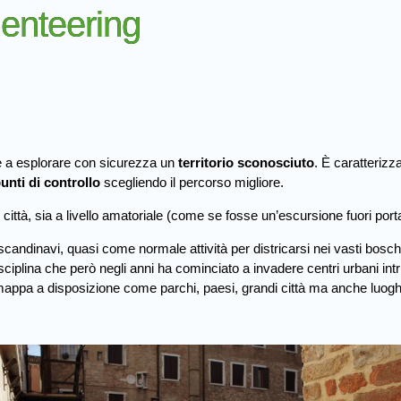
rienteering
e a esplorare con sicurezza un
territorio sconosciuto
. È caratterizz
unti di controllo
scegliendo il percorso migliore.
città, sia a livello amatoriale (come se fosse un’escursione fuori porta)
i scandinavi, quasi come normale attività per districarsi nei vasti bo
isciplina che però negli anni ha cominciato a invadere centri urbani int
pa a disposizione come parchi, paesi, grandi città ma anche luoghi co